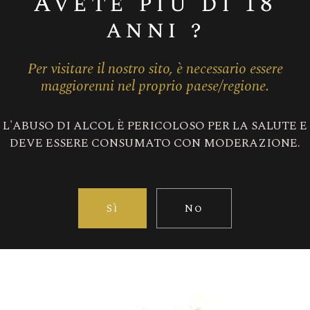
Avete più di 18
anni ?
Per visitare il nostro sito, è necessario essere
maggiorenni nel proprio paese/regione.
EXTRA-BRUT
L'ABUSO DI ALCOL È PERICOLOSO PER LA SALUTE E
DEVE ESSERE CONSUMATO CON MODERAZIONE.
Sì
No
Visita anche