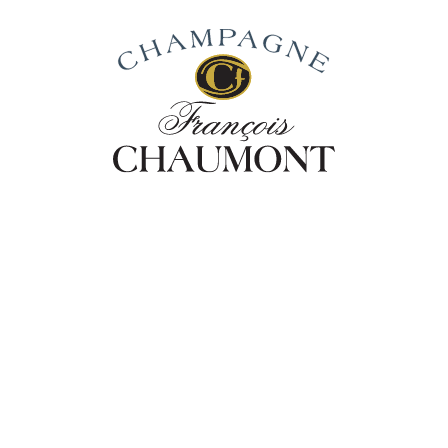
iedenis
Van Wijnstok Tot Wijn
Onze Cha