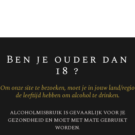
RS BRUT
Champagne 
Ben je ouder dan
18 ?
Om onze site te bezoeken, moet je in jouw land/regio
de leeftijd hebben om alcohol te drinken.
ALCOHOLMISBRUIK IS GEVAARLIJK VOOR JE
GEZONDHEID EN MOET MET MATE GEBRUIKT
WORDEN.