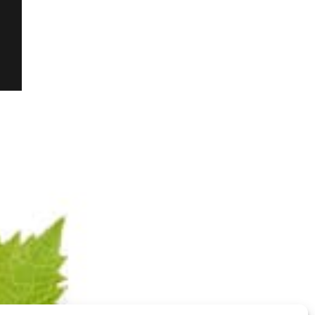
100%
Pinot Noir
Champagne ROSÉ
Legale informatie
RGPD