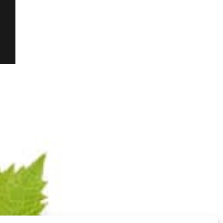
100%
Pinot Noir
Champagne ROSÉ
Legale informatie
RGPD