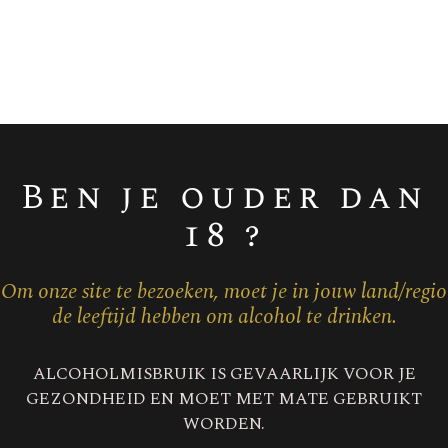
RS BRUT
Champagne 
Ben je ouder dan
18 ?
Om onze site te bezoeken, moet je in jouw land/regio
de leeftijd hebben om alcohol te drinken.
ALCOHOLMISBRUIK IS GEVAARLIJK VOOR JE
GEZONDHEID EN MOET MET MATE GEBRUIKT
WORDEN.