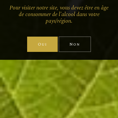
mêmes arômes friands.
Pour visiter notre site, vous devez être en âge
Une cuvée de belle facture qui pourra
de consommer de l'alcool dans votre
accompagné un apéritif ou un buffet fin.
pays/région.
à découvrir aussi
Oui
Non