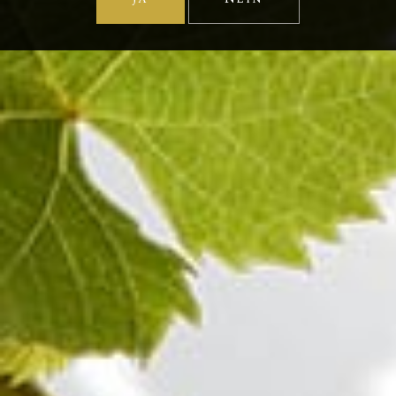
Extra-Brut
Pinot Noir
Champagne BLANC DE NOIRS EXTRA-
BRUT
100%
Pinot Noir
Champagne ROSÉ