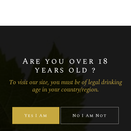
Chardonnay
Champagne BLANC DE BLANCS
MILLÉSIME
Are you over 18
years old ?
To visit our site, you must be of legal drinking
age in your country/region.
Yes I Am
No I Am Not