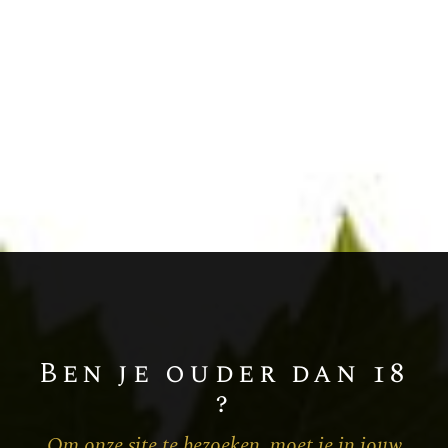
Chardonnay
Champagne BLANC DE BLANCS
MILLÉSIME
Ben je ouder dan 18
?
Om onze site te bezoeken, moet je in jouw